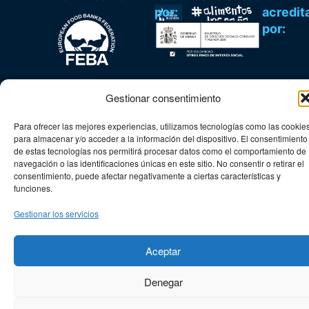
por:
acredit
por:
Gestionar consentimiento
Para ofrecer las mejores experiencias, utilizamos tecnologías como las cookie
Federación Española de Bancos de Alimentos.
para almacenar y/o acceder a la información del dispositivo. El consentimiento
de estas tecnologías nos permitirá procesar datos como el comportamiento de
Todos los derechos reservados.
navegación o las identificaciones únicas en este sitio. No consentir o retirar el
Aviso legal y
|
Condiciones
|
Política
|
Condiciones de
consentimiento, puede afectar negativamente a ciertas características y
Política de
de uso
de
colaboraciones
funciones.
Privacidad
cookies
web
Gestionar los servicios
Aceptar
Denegar