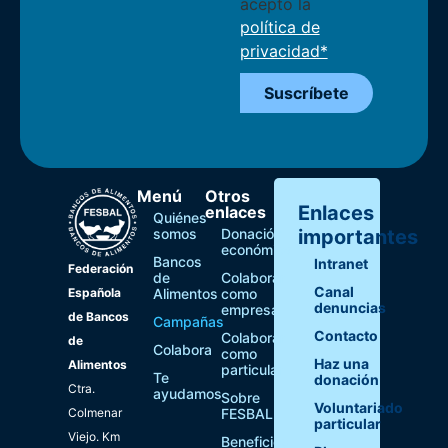
acepto la
política de
privacidad*
Suscríbete
Menú
Otros
Enlaces
enlaces
Quiénes
somos
Donación
importantes
económica
Bancos
Intranet
Federación
de
Colaborar
Canal
Española
Alimentos
como
denuncias
empresa
de Bancos
Campañas
Contacto
Colaborar
de
Colabora
como
Haz una
Alimentos
particular
Te
donación
Ctra.
ayudamos
Sobre
Voluntariado
Colmenar
FESBAL
particular
Viejo. Km
Beneficios