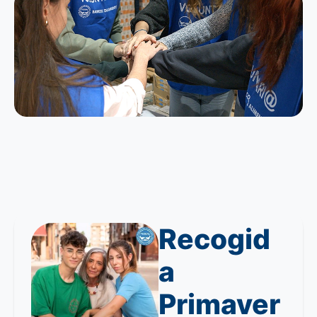
Recogid
a
Primaver