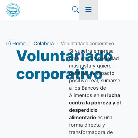
Home
Colabora
Voluntariado corporativo
Voluntariado
Si vuestra empresa
cree en una sociedad
más justa y quiere
corporativo
generar un impacto
positivo real, sumarse
a los Bancos de
Alimentos en su
lucha
contra la pobreza y el
desperdicio
alimentario
es una
forma directa y
transformadora de