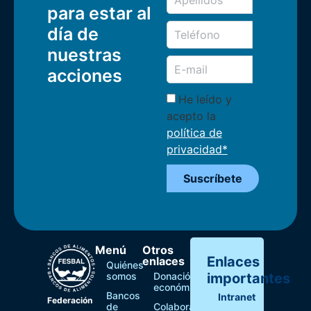
para estar al
día de
nuestras
acciones
He leído y
acepto la
política de
privacidad*
Suscríbete
Menú
Otros
Enlaces
enlaces
Quiénes
somos
Donación
importantes
económica
Bancos
Intranet
Federación
de
Colaborar