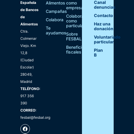
Canal
Española
Alimentos
como
denuncias
empresa
de Bancos
Campañas
Contacto
Colaborar
de
Colabora
como
Haz una
Alimentos
particular
Te
donación
Ctra.
ayudamos
Sobre
Voluntariado
Colmenar
FESBAL
particular
Viejo. Km
Beneficios
Plan
fiscales
12,8
B
(Ciudad
Escolar)
28049,
Madrid
TELÉFONO:
917 356
390
CORREO:
fesbal@fesbal.org