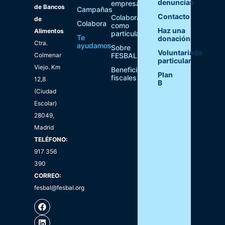
denuncias
empresa
de Bancos
Campañas
Contacto
Colaborar
de
Colabora
como
Haz una
Alimentos
particular
Te
donación
Ctra.
ayudamos
Sobre
Voluntariado
Colmenar
FESBAL
particular
Viejo. Km
Beneficios
Plan
fiscales
12,8
B
(Ciudad
Escolar)
28049,
Madrid
TELÉFONO:
917 356
390
CORREO:
fesbal@fesbal.org