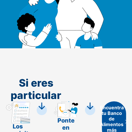
Si eres
particular
Encuentra
tu Banco
de
Ponte
Alimentos
Los
en
más