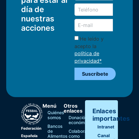
para estar al
día de
nuestras
acciones
He leído y
acepto la
política de
privacidad*
Suscríbete
Menú
Otros
Enlaces
enlaces
Quiénes
somos
Donación
importantes
económica
Bancos
Intranet
Federación
de
Colaborar
Canal
Española
Alimentos
como