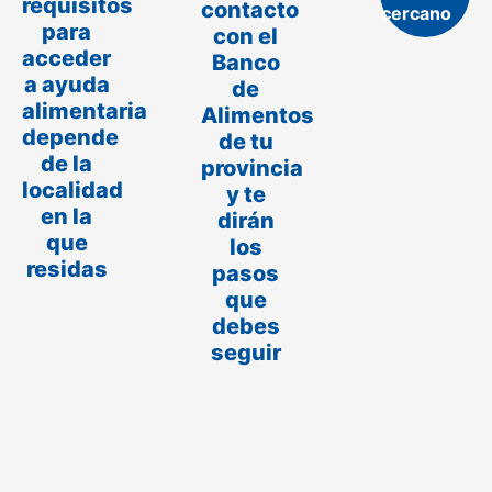
requisitos
contacto
cercano
para
con el
acceder
Banco
a ayuda
de
alimentaria
Alimentos
depende
de tu
de la
provincia
localidad
y te
en la
dirán
que
los
residas
pasos
que
debes
seguir